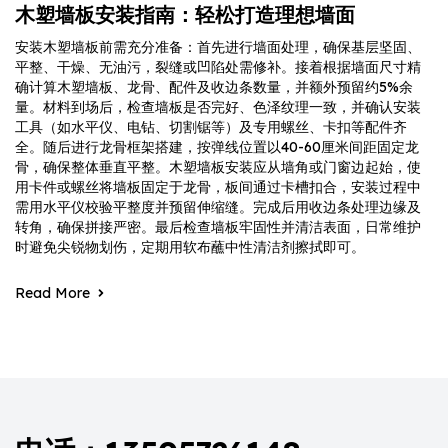
木塑墙板安装指南：轻松打造理想墙面
安装木塑墙板前需充分准备：首先进行墙面处理，确保基层坚固、
平整、干燥、无油污，裂缝或凹陷处需修补。接着根据墙面尺寸精
确计算木塑墙板、龙骨、配件及收边条数量，并额外预留约5%余
量。材料到场后，检查墙板是否完好、色泽纹理一致，并确认安装
工具（如水平仪、电钻、切割锯等）及专用螺丝、卡扣等配件齐
全。随后进行龙骨框架搭建，按弹线位置以40-60厘米间距固定龙
骨，确保整体垂直平整。木塑墙板安装应从墙角或门窗边起始，使
用卡件或螺丝将墙板固定于龙骨，板间通过卡槽扣合，安装过程中
需用水平仪校验平整度并预留伸缩缝。完成后用收边条处理边缘及
转角，确保拼接严密。最后检查墙板牢固性并清洁表面，日常维护
时避免尖锐物划伤，定期用软布蘸中性清洁剂擦拭即可。
Read More