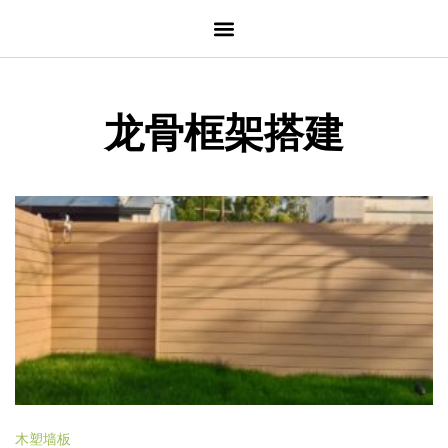
龙骨框架搭建
木塑墙板