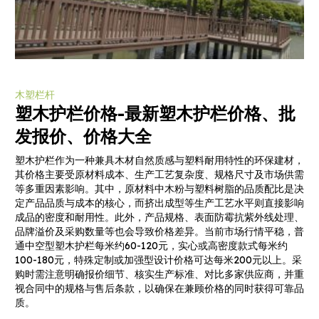
木塑栏杆
塑木护栏价格-最新塑木护栏价格、批
发报价、价格大全
塑木护栏作为一种兼具木材自然质感与塑料耐用特性的环保建材，
其价格主要受原材料成本、生产工艺复杂度、规格尺寸及市场供需
等多重因素影响。其中，原材料中木粉与塑料树脂的品质配比是决
定产品品质与成本的核心，而挤出成型等生产工艺水平则直接影响
成品的密度和耐用性。此外，产品规格、表面防霉抗紫外线处理、
品牌溢价及采购数量等也会导致价格差异。当前市场行情平稳，普
通中空型塑木护栏每米约60-120元，实心或高密度款式每米约
100-180元，特殊定制或加强型设计价格可达每米200元以上。采
购时需注意明确报价细节、核实生产标准、对比多家供应商，并重
视合同中的规格与售后条款，以确保在兼顾价格的同时获得可靠品
质。