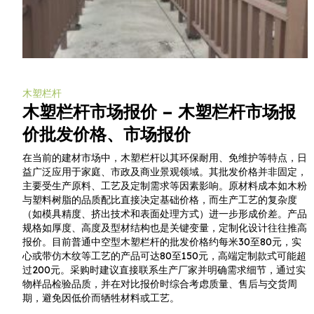
木塑栏杆
木塑栏杆市场报价 – 木塑栏杆市场报
价批发价格、市场报价
在当前的建材市场中，木塑栏杆以其环保耐用、免维护等特点，日
益广泛应用于家庭、市政及商业景观领域。其批发价格并非固定，
主要受生产原料、工艺及定制需求等因素影响。原材料成本如木粉
与塑料树脂的品质配比直接决定基础价格，而生产工艺的复杂度
（如模具精度、挤出技术和表面处理方式）进一步形成价差。产品
规格如厚度、高度及型材结构也是关键变量，定制化设计往往推高
报价。目前普通中空型木塑栏杆的批发价格约每米30至80元，实
心或带仿木纹等工艺的产品可达80至150元，高端定制款式可能超
过200元。采购时建议直接联系生产厂家并明确需求细节，通过实
物样品检验品质，并在对比报价时综合考虑质量、售后与交货周
期，避免因低价而牺牲材料或工艺。